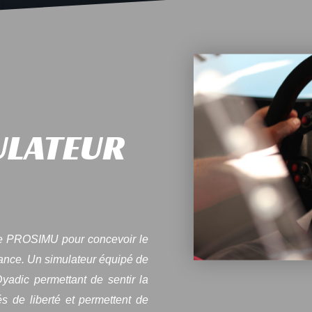
ULATEUR
ue PROSIMU pour concevoir le
rance. Un simulateur équipé de
adic permettant de sentir la
s de liberté et permettent de